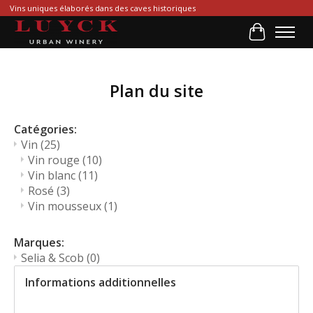
Vins uniques élaborés dans des caves historiques
Panier
Plan du site
Catégories:
Vin
(25)
Vin rouge
(10)
Vin blanc
(11)
Rosé
(3)
Vin mousseux
(1)
Marques:
Selia & Scob
(0)
Informations additionnelles