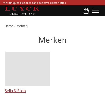
Vins uniques élaborés dans des caves historiques
Winkelwa
Home
/
Merken
Merken
Selia & Scob