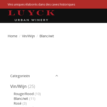
Vins uniques élaborés dans des caves historiques
Home
/
Vin/Wijn
/
Blanc/wit
Categorieën
Vin/Wijn
(25)
Rouge/Rood
(10)
Blanc/wit
(11)
Rosé
(3)