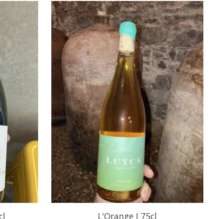
cl
L'Orange I 75cl