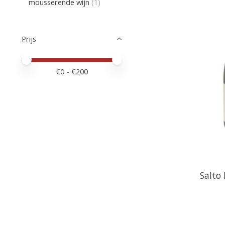
mousserende wijn
(1)
Prijs
Minimale prijswaarde
Price maximum value
€
0
- €
200
Salto 