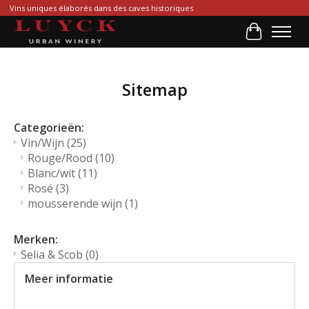
Vins uniques élaborés dans des caves historiques
Winkelwa
Sitemap
Categorieën:
Vin/Wijn
(25)
Rouge/Rood
(10)
Blanc/wit
(11)
Rosé
(3)
mousserende wijn
(1)
Merken:
Selia & Scob
(0)
Meer informatie